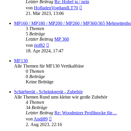
Letzter Beitrag
Re: Hobel ja / nein
Neuester
von
HofladenVogtlandLT70
Beitrag
21. Mär 2023, 13:06
MP160 / MP180 / MP200 / MP260 / MP360/365 Mehrseitenho
3
Themen
5
Beiträge
Letzter Beitrag
MP 360
Neuester
von
riof82
Beitrag
18. Apr 2024, 17:47
MF130
Alle Themen für MF130 Vertikalfräse
0
Themen
0
Beiträge
Keine Beiträge
Schärfgerät - Schränkgerät - Zubehör
Alle Themen Rund ums kleine wie große Zubehör
4
Themen
34
Beiträge
Letzter Beitrag
Re: Woodmizer Profilnocke für…
Neuester
von
Andi89
Beitrag
2. Aug 2023, 22:16