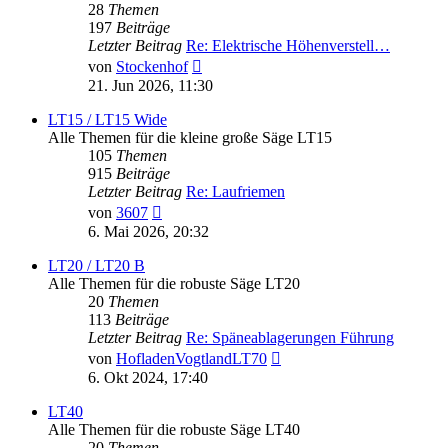
28
Themen
197
Beiträge
Letzter Beitrag
Re: Elektrische Höhenverstell…
Neuester
von
Stockenhof
Beitrag
21. Jun 2026, 11:30
LT15 / LT15 Wide
Alle Themen für die kleine große Säge LT15
105
Themen
915
Beiträge
Letzter Beitrag
Re: Laufriemen
Neuester
von
3607
Beitrag
6. Mai 2026, 20:32
LT20 / LT20 B
Alle Themen für die robuste Säge LT20
20
Themen
113
Beiträge
Letzter Beitrag
Re: Späneablagerungen Führung
Neuester
von
HofladenVogtlandLT70
Beitrag
6. Okt 2024, 17:40
LT40
Alle Themen für die robuste Säge LT40
20
Themen