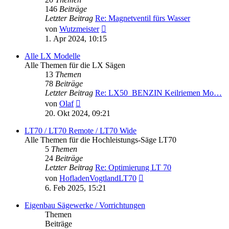
146
Beiträge
Letzter Beitrag
Re: Magnetventil fürs Wasser
Neuester
von
Wutzmeister
Beitrag
1. Apr 2024, 10:15
Alle LX Modelle
Alle Themen für die LX Sägen
13
Themen
78
Beiträge
Letzter Beitrag
Re: LX50_BENZIN Keilriemen Mo…
Neuester
von
Olaf
Beitrag
20. Okt 2024, 09:21
LT70 / LT70 Remote / LT70 Wide
Alle Themen für die Hochleistungs-Säge LT70
5
Themen
24
Beiträge
Letzter Beitrag
Re: Optimierung LT 70
Neuester
von
HofladenVogtlandLT70
Beitrag
6. Feb 2025, 15:21
Eigenbau Sägewerke / Vorrichtungen
Themen
Beiträge