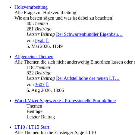
Holzverarbeitung
Alle Frage zur Holzverarbeitung
Wie am besten sägen und was ist dabei zu beachten!
40
Themen
281
Beiträge
Letzter Beitrag
Re: Schwartenbündler Eigenbau…
Neuester
von
Ilyah
Beitrag
5. Mai 2026, 11:49
Allgemeine Themen
Alle Themen die sich nicht anderweitig Einordnen lassen oder e
118
Themen
822
Beiträge
Letzter Beitrag
Re: Aufstellhöhe der neuen LT…
Neuester
von
3607
Beitrag
6. Aug 2026, 18:06
Wood-Mizer Sägewerke - Professionelle Produktlinie
Themen
Beiträge
Letzter Beitrag
LT10 / LT15 Start
Alle Themen für die Einsteiger-Säge LT10