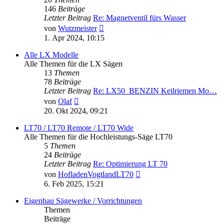
146
Beiträge
Letzter Beitrag
Re: Magnetventil fürs Wasser
Neuester
von
Wutzmeister
Beitrag
1. Apr 2024, 10:15
Alle LX Modelle
Alle Themen für die LX Sägen
13
Themen
78
Beiträge
Letzter Beitrag
Re: LX50_BENZIN Keilriemen Mo…
Neuester
von
Olaf
Beitrag
20. Okt 2024, 09:21
LT70 / LT70 Remote / LT70 Wide
Alle Themen für die Hochleistungs-Säge LT70
5
Themen
24
Beiträge
Letzter Beitrag
Re: Optimierung LT 70
Neuester
von
HofladenVogtlandLT70
Beitrag
6. Feb 2025, 15:21
Eigenbau Sägewerke / Vorrichtungen
Themen
Beiträge