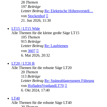
28
Themen
197
Beiträge
Letzter Beitrag
Re: Elektrische Höhenverstell…
Neuester
von
Stockenhof
Beitrag
21. Jun 2026, 11:30
LT15 / LT15 Wide
Alle Themen für die kleine große Säge LT15
105
Themen
915
Beiträge
Letzter Beitrag
Re: Laufriemen
Neuester
von
3607
Beitrag
6. Mai 2026, 20:32
LT20 / LT20 B
Alle Themen für die robuste Säge LT20
20
Themen
113
Beiträge
Letzter Beitrag
Re: Späneablagerungen Führung
Neuester
von
HofladenVogtlandLT70
Beitrag
6. Okt 2024, 17:40
LT40
Alle Themen für die robuste Säge LT40
20
Themen