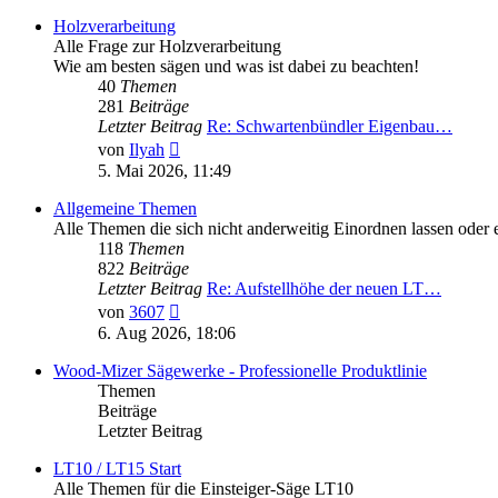
Holzverarbeitung
Alle Frage zur Holzverarbeitung
Wie am besten sägen und was ist dabei zu beachten!
40
Themen
281
Beiträge
Letzter Beitrag
Re: Schwartenbündler Eigenbau…
Neuester
von
Ilyah
Beitrag
5. Mai 2026, 11:49
Allgemeine Themen
Alle Themen die sich nicht anderweitig Einordnen lassen oder e
118
Themen
822
Beiträge
Letzter Beitrag
Re: Aufstellhöhe der neuen LT…
Neuester
von
3607
Beitrag
6. Aug 2026, 18:06
Wood-Mizer Sägewerke - Professionelle Produktlinie
Themen
Beiträge
Letzter Beitrag
LT10 / LT15 Start
Alle Themen für die Einsteiger-Säge LT10