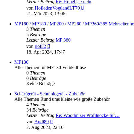
Letzter Beitrag
Re: Hobel ja / nein
Neuester
von
HofladenVogtlandLT70
Beitrag
21. Mär 2023, 13:06
MP160 / MP180 / MP200 / MP260 / MP360/365 Mehrseitenho
3
Themen
5
Beiträge
Letzter Beitrag
MP 360
Neuester
von
riof82
Beitrag
18. Apr 2024, 17:47
MF130
Alle Themen für MF130 Vertikalfräse
0
Themen
0
Beiträge
Keine Beiträge
Schärfgerät - Schränkgerät - Zubehör
Alle Themen Rund ums kleine wie große Zubehör
4
Themen
34
Beiträge
Letzter Beitrag
Re: Woodmizer Profilnocke für…
Neuester
von
Andi89
Beitrag
2. Aug 2023, 22:16