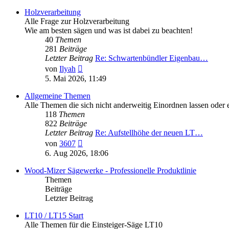
Holzverarbeitung
Alle Frage zur Holzverarbeitung
Wie am besten sägen und was ist dabei zu beachten!
40
Themen
281
Beiträge
Letzter Beitrag
Re: Schwartenbündler Eigenbau…
Neuester
von
Ilyah
Beitrag
5. Mai 2026, 11:49
Allgemeine Themen
Alle Themen die sich nicht anderweitig Einordnen lassen oder e
118
Themen
822
Beiträge
Letzter Beitrag
Re: Aufstellhöhe der neuen LT…
Neuester
von
3607
Beitrag
6. Aug 2026, 18:06
Wood-Mizer Sägewerke - Professionelle Produktlinie
Themen
Beiträge
Letzter Beitrag
LT10 / LT15 Start
Alle Themen für die Einsteiger-Säge LT10