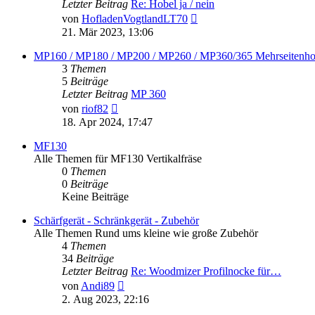
Letzter Beitrag
Re: Hobel ja / nein
Neuester
von
HofladenVogtlandLT70
Beitrag
21. Mär 2023, 13:06
MP160 / MP180 / MP200 / MP260 / MP360/365 Mehrseitenho
3
Themen
5
Beiträge
Letzter Beitrag
MP 360
Neuester
von
riof82
Beitrag
18. Apr 2024, 17:47
MF130
Alle Themen für MF130 Vertikalfräse
0
Themen
0
Beiträge
Keine Beiträge
Schärfgerät - Schränkgerät - Zubehör
Alle Themen Rund ums kleine wie große Zubehör
4
Themen
34
Beiträge
Letzter Beitrag
Re: Woodmizer Profilnocke für…
Neuester
von
Andi89
Beitrag
2. Aug 2023, 22:16