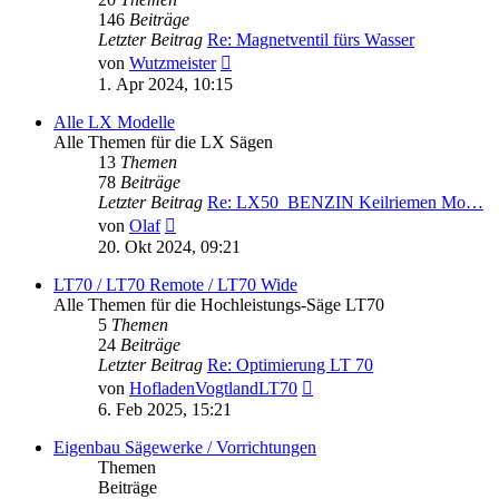
146
Beiträge
Letzter Beitrag
Re: Magnetventil fürs Wasser
Neuester
von
Wutzmeister
Beitrag
1. Apr 2024, 10:15
Alle LX Modelle
Alle Themen für die LX Sägen
13
Themen
78
Beiträge
Letzter Beitrag
Re: LX50_BENZIN Keilriemen Mo…
Neuester
von
Olaf
Beitrag
20. Okt 2024, 09:21
LT70 / LT70 Remote / LT70 Wide
Alle Themen für die Hochleistungs-Säge LT70
5
Themen
24
Beiträge
Letzter Beitrag
Re: Optimierung LT 70
Neuester
von
HofladenVogtlandLT70
Beitrag
6. Feb 2025, 15:21
Eigenbau Sägewerke / Vorrichtungen
Themen
Beiträge