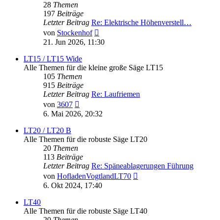
28
Themen
197
Beiträge
Letzter Beitrag
Re: Elektrische Höhenverstell…
Neuester
von
Stockenhof
Beitrag
21. Jun 2026, 11:30
LT15 / LT15 Wide
Alle Themen für die kleine große Säge LT15
105
Themen
915
Beiträge
Letzter Beitrag
Re: Laufriemen
Neuester
von
3607
Beitrag
6. Mai 2026, 20:32
LT20 / LT20 B
Alle Themen für die robuste Säge LT20
20
Themen
113
Beiträge
Letzter Beitrag
Re: Späneablagerungen Führung
Neuester
von
HofladenVogtlandLT70
Beitrag
6. Okt 2024, 17:40
LT40
Alle Themen für die robuste Säge LT40
20
Themen