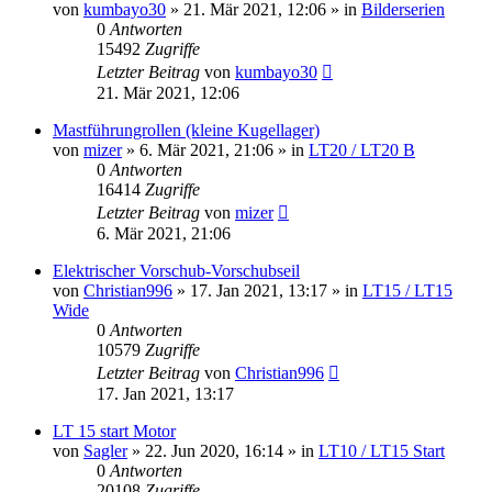
von
kumbayo30
»
21. Mär 2021, 12:06
» in
Bilderserien
0
Antworten
15492
Zugriffe
Letzter Beitrag
von
kumbayo30
21. Mär 2021, 12:06
Mastführungrollen (kleine Kugellager)
von
mizer
»
6. Mär 2021, 21:06
» in
LT20 / LT20 B
0
Antworten
16414
Zugriffe
Letzter Beitrag
von
mizer
6. Mär 2021, 21:06
Elektrischer Vorschub-Vorschubseil
von
Christian996
»
17. Jan 2021, 13:17
» in
LT15 / LT15
Wide
0
Antworten
10579
Zugriffe
Letzter Beitrag
von
Christian996
17. Jan 2021, 13:17
LT 15 start Motor
von
Sagler
»
22. Jun 2020, 16:14
» in
LT10 / LT15 Start
0
Antworten
20108
Zugriffe