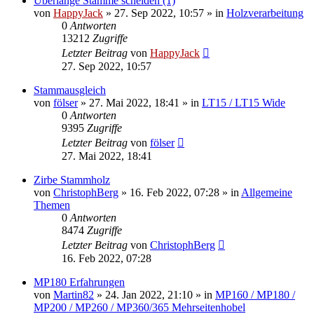
Überlange Stämme scheiden (1)
von
HappyJack
»
27. Sep 2022, 10:57
» in
Holzverarbeitung
0
Antworten
13212
Zugriffe
Letzter Beitrag
von
HappyJack
27. Sep 2022, 10:57
Stammausgleich
von
fölser
»
27. Mai 2022, 18:41
» in
LT15 / LT15 Wide
0
Antworten
9395
Zugriffe
Letzter Beitrag
von
fölser
27. Mai 2022, 18:41
Zirbe Stammholz
von
ChristophBerg
»
16. Feb 2022, 07:28
» in
Allgemeine
Themen
0
Antworten
8474
Zugriffe
Letzter Beitrag
von
ChristophBerg
16. Feb 2022, 07:28
MP180 Erfahrungen
von
Martin82
»
24. Jan 2022, 21:10
» in
MP160 / MP180 /
MP200 / MP260 / MP360/365 Mehrseitenhobel