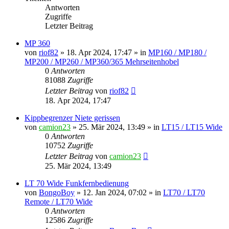
Antworten
Zugriffe
Letzter Beitrag
MP 360
von
riof82
»
18. Apr 2024, 17:47
» in
MP160 / MP180 /
MP200 / MP260 / MP360/365 Mehrseitenhobel
0
Antworten
81088
Zugriffe
Letzter Beitrag
von
riof82
18. Apr 2024, 17:47
Kippbegrenzer Niete gerissen
von
camion23
»
25. Mär 2024, 13:49
» in
LT15 / LT15 Wide
0
Antworten
10752
Zugriffe
Letzter Beitrag
von
camion23
25. Mär 2024, 13:49
LT 70 Wide Funkfernbedienung
von
BongoBoy
»
12. Jan 2024, 07:02
» in
LT70 / LT70
Remote / LT70 Wide
0
Antworten
12586
Zugriffe