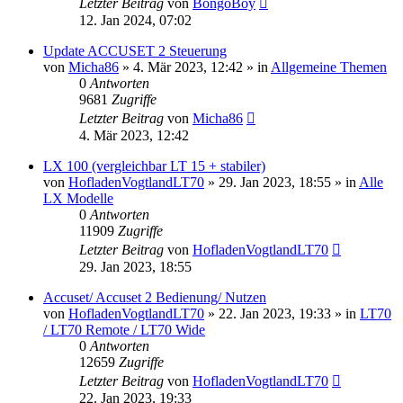
Letzter Beitrag
von
BongoBoy
12. Jan 2024, 07:02
Update ACCUSET 2 Steuerung
von
Micha86
»
4. Mär 2023, 12:42
» in
Allgemeine Themen
0
Antworten
9681
Zugriffe
Letzter Beitrag
von
Micha86
4. Mär 2023, 12:42
LX 100 (vergleichbar LT 15 + stabiler)
von
HofladenVogtlandLT70
»
29. Jan 2023, 18:55
» in
Alle
LX Modelle
0
Antworten
11909
Zugriffe
Letzter Beitrag
von
HofladenVogtlandLT70
29. Jan 2023, 18:55
Accuset/ Accuset 2 Bedienung/ Nutzen
von
HofladenVogtlandLT70
»
22. Jan 2023, 19:33
» in
LT70
/ LT70 Remote / LT70 Wide
0
Antworten
12659
Zugriffe
Letzter Beitrag
von
HofladenVogtlandLT70
22. Jan 2023, 19:33