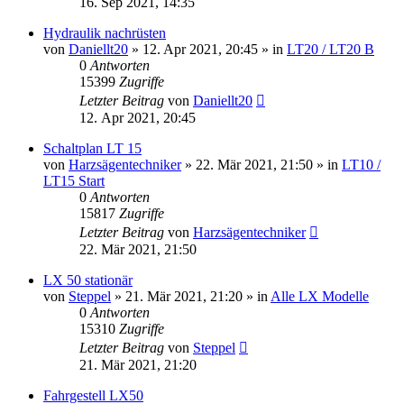
16. Sep 2021, 14:35
Hydraulik nachrüsten
von
Daniellt20
»
12. Apr 2021, 20:45
» in
LT20 / LT20 B
0
Antworten
15399
Zugriffe
Letzter Beitrag
von
Daniellt20
12. Apr 2021, 20:45
Schaltplan LT 15
von
Harzsägentechniker
»
22. Mär 2021, 21:50
» in
LT10 /
LT15 Start
0
Antworten
15817
Zugriffe
Letzter Beitrag
von
Harzsägentechniker
22. Mär 2021, 21:50
LX 50 stationär
von
Steppel
»
21. Mär 2021, 21:20
» in
Alle LX Modelle
0
Antworten
15310
Zugriffe
Letzter Beitrag
von
Steppel
21. Mär 2021, 21:20
Fahrgestell LX50