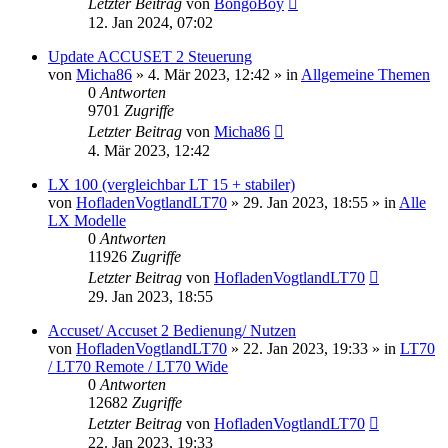
Letzter Beitrag
von
BongoBoy
12. Jan 2024, 07:02
Update ACCUSET 2 Steuerung
von
Micha86
»
4. Mär 2023, 12:42
» in
Allgemeine Themen
0
Antworten
9701
Zugriffe
Letzter Beitrag
von
Micha86
4. Mär 2023, 12:42
LX 100 (vergleichbar LT 15 + stabiler)
von
HofladenVogtlandLT70
»
29. Jan 2023, 18:55
» in
Alle
LX Modelle
0
Antworten
11926
Zugriffe
Letzter Beitrag
von
HofladenVogtlandLT70
29. Jan 2023, 18:55
Accuset/ Accuset 2 Bedienung/ Nutzen
von
HofladenVogtlandLT70
»
22. Jan 2023, 19:33
» in
LT70
/ LT70 Remote / LT70 Wide
0
Antworten
12682
Zugriffe
Letzter Beitrag
von
HofladenVogtlandLT70
22. Jan 2023, 19:33