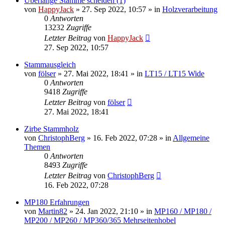
Überlange Stämme scheiden (1)
von
HappyJack
»
27. Sep 2022, 10:57
» in
Holzverarbeitung
0
Antworten
13232
Zugriffe
Letzter Beitrag
von
HappyJack
27. Sep 2022, 10:57
Stammausgleich
von
fölser
»
27. Mai 2022, 18:41
» in
LT15 / LT15 Wide
0
Antworten
9418
Zugriffe
Letzter Beitrag
von
fölser
27. Mai 2022, 18:41
Zirbe Stammholz
von
ChristophBerg
»
16. Feb 2022, 07:28
» in
Allgemeine
Themen
0
Antworten
8493
Zugriffe
Letzter Beitrag
von
ChristophBerg
16. Feb 2022, 07:28
MP180 Erfahrungen
von
Martin82
»
24. Jan 2022, 21:10
» in
MP160 / MP180 /
MP200 / MP260 / MP360/365 Mehrseitenhobel