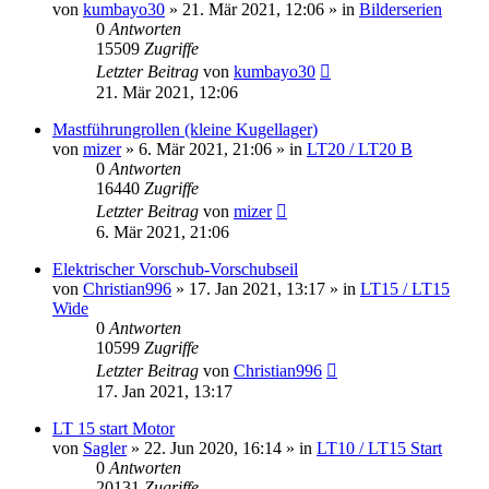
von
kumbayo30
»
21. Mär 2021, 12:06
» in
Bilderserien
0
Antworten
15509
Zugriffe
Letzter Beitrag
von
kumbayo30
21. Mär 2021, 12:06
Mastführungrollen (kleine Kugellager)
von
mizer
»
6. Mär 2021, 21:06
» in
LT20 / LT20 B
0
Antworten
16440
Zugriffe
Letzter Beitrag
von
mizer
6. Mär 2021, 21:06
Elektrischer Vorschub-Vorschubseil
von
Christian996
»
17. Jan 2021, 13:17
» in
LT15 / LT15
Wide
0
Antworten
10599
Zugriffe
Letzter Beitrag
von
Christian996
17. Jan 2021, 13:17
LT 15 start Motor
von
Sagler
»
22. Jun 2020, 16:14
» in
LT10 / LT15 Start
0
Antworten
20131
Zugriffe