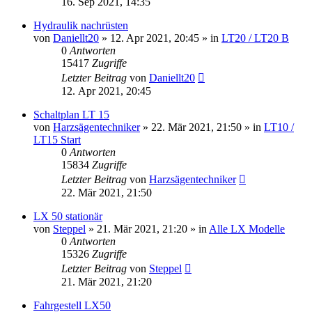
16. Sep 2021, 14:35
Hydraulik nachrüsten
von
Daniellt20
»
12. Apr 2021, 20:45
» in
LT20 / LT20 B
0
Antworten
15417
Zugriffe
Letzter Beitrag
von
Daniellt20
12. Apr 2021, 20:45
Schaltplan LT 15
von
Harzsägentechniker
»
22. Mär 2021, 21:50
» in
LT10 /
LT15 Start
0
Antworten
15834
Zugriffe
Letzter Beitrag
von
Harzsägentechniker
22. Mär 2021, 21:50
LX 50 stationär
von
Steppel
»
21. Mär 2021, 21:20
» in
Alle LX Modelle
0
Antworten
15326
Zugriffe
Letzter Beitrag
von
Steppel
21. Mär 2021, 21:20
Fahrgestell LX50