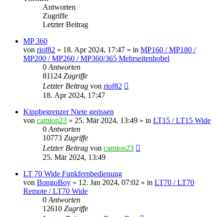
Antworten
Zugriffe
Letzter Beitrag
MP 360
von
riof82
»
18. Apr 2024, 17:47
» in
MP160 / MP180 /
MP200 / MP260 / MP360/365 Mehrseitenhobel
0
Antworten
81124
Zugriffe
Letzter Beitrag
von
riof82
18. Apr 2024, 17:47
Kippbegrenzer Niete gerissen
von
camion23
»
25. Mär 2024, 13:49
» in
LT15 / LT15 Wide
0
Antworten
10773
Zugriffe
Letzter Beitrag
von
camion23
25. Mär 2024, 13:49
LT 70 Wide Funkfernbedienung
von
BongoBoy
»
12. Jan 2024, 07:02
» in
LT70 / LT70
Remote / LT70 Wide
0
Antworten
12610
Zugriffe