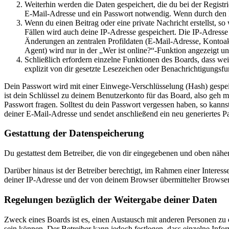
Weiterhin werden die Daten gespeichert, die du bei der Registr
E-Mail-Adresse und ein Passwort notwendig. Wenn durch den Bet
Wenn du einen Beitrag oder eine private Nachricht erstellst, so
Fällen wird auch deine IP-Adresse gespeichert. Die IP-Adress
Änderungen an zentralen Profildaten (E-Mail-Adresse, Kontoa
Agent) wird nur in der „Wer ist online?“-Funktion angezeigt un
Schließlich erfordern einzelne Funktionen des Boards, dass w
explizit von dir gesetzte Lesezeichen oder Benachrichtigungsfu
Dein Passwort wird mit einer Einwege-Verschlüsselung (Hash) gespeich
ist dein Schlüssel zu deinem Benutzerkonto für das Board, also geh m
Passwort fragen. Solltest du dein Passwort vergessen haben, so kan
deiner E-Mail-Adresse und sendet anschließend ein neu generiertes P
Gestattung der Datenspeicherung
Du gestattest dem Betreiber, die von dir eingegebenen und oben nähe
Darüber hinaus ist der Betreiber berechtigt, im Rahmen einer Intere
deiner IP-Adresse und der von deinem Browser übermittelter Browser
Regelungen bezüglich der Weitergabe deiner Daten
Zweck eines Boards ist es, einen Austausch mit anderen Personen zu er
sein können. Der Betreiber kann jedoch festlegen, dass einzelne Infor