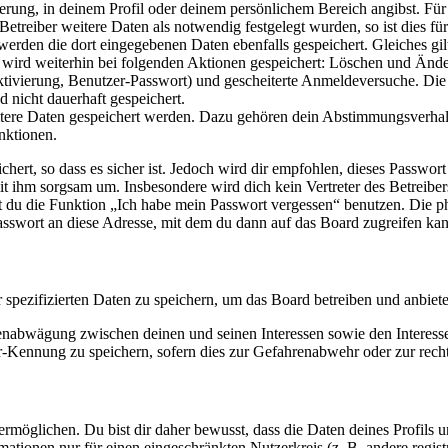
ierung, in deinem Profil oder deinem persönlichem Bereich angibst. Für
reiber weitere Daten als notwendig festgelegt wurden, so ist dies für 
 werden die dort eingegebenen Daten ebenfalls gespeichert. Gleiches gi
e wird weiterhin bei folgenden Aktionen gespeichert: Löschen und Änd
ktivierung, Benutzer-Passwort) und gescheiterte Anmeldeversuche. D
d nicht dauerhaft gespeichert.
eitere Daten gespeichert werden. Dazu gehören dein Abstimmungsverhal
nktionen.
ert, so dass es sicher ist. Jedoch wird dir empfohlen, dieses Passwor
it ihm sorgsam um. Insbesondere wird dich kein Vertreter des Betreibe
nst du die Funktion „Ich habe mein Passwort vergessen“ benutzen. Di
asswort an diese Adresse, mit dem du dann auf das Board zugreifen kan
r spezifizierten Daten zu speichern, um das Board betreiben und anbiet
ssenabwägung zwischen deinen und seinen Interessen sowie den Interes
-Kennung zu speichern, sofern dies zur Gefahrenabwehr oder zur recht
möglichen. Du bist dir daher bewusst, dass die Daten deines Profils und
mationen nur für einen eingeschränkten Nutzerkreis (z. B. andere regist