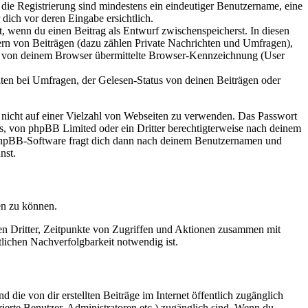
 die Registrierung sind mindestens ein eindeutiger Benutzername, eine
dich vor deren Eingabe ersichtlich.
lt, wenn du einen Beitrag als Entwurf zwischenspeicherst. In diesen
ern von Beiträgen (dazu zählen Private Nachrichten und Umfragen),
ie von deinem Browser übermittelte Browser-Kennzeichnung (User
ten bei Umfragen, der Gelesen-Status von deinen Beiträgen oder
t nicht auf einer Vielzahl von Webseiten zu verwenden. Das Passwort
rs, von phpBB Limited oder ein Dritter berechtigterweise nach deinem
e phpBB-Software fragt dich dann nach deinem Benutzernamen und
nst.
en zu können.
sen Dritter, Zeitpunkte von Zugriffen und Aktionen zusammen mit
lichen Nachverfolgbarkeit notwendig ist.
 die von dir erstellten Beiträge im Internet öffentlich zugänglich
rierte Benutzer, Administratoren etc.) zugänglich sind. Wenn du