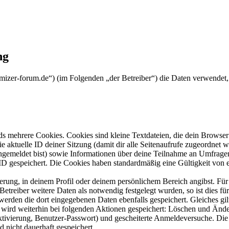
ng
dmizer-forum.de“) (im Folgenden „der Betreiber“) die Daten verwende
s mehrere Cookies. Cookies sind kleine Textdateien, die dein Browser 
ie aktuelle ID deiner Sitzung (damit dir alle Seitenaufrufe zugeordnet
angemeldet bist) sowie Informationen über deine Teilnahme an Umfragen
ID gespeichert. Die Cookies haben standardmäßig eine Gültigkeit von e
ierung, in deinem Profil oder deinem persönlichem Bereich angibst. Für
reiber weitere Daten als notwendig festgelegt wurden, so ist dies für 
 werden die dort eingegebenen Daten ebenfalls gespeichert. Gleiches gi
e wird weiterhin bei folgenden Aktionen gespeichert: Löschen und Änd
ktivierung, Benutzer-Passwort) und gescheiterte Anmeldeversuche. D
d nicht dauerhaft gespeichert.