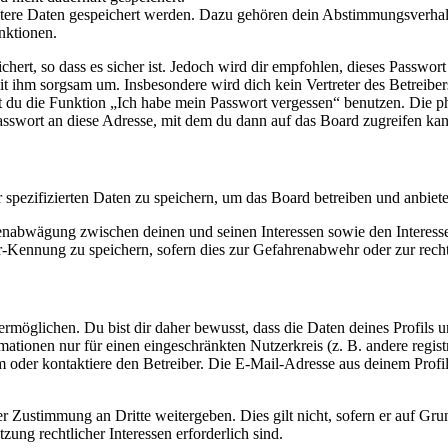
eitere Daten gespeichert werden. Dazu gehören dein Abstimmungsverhal
nktionen.
ert, so dass es sicher ist. Jedoch wird dir empfohlen, dieses Passwor
it ihm sorgsam um. Insbesondere wird dich kein Vertreter des Betreibe
nst du die Funktion „Ich habe mein Passwort vergessen“ benutzen. Di
asswort an diese Adresse, mit dem du dann auf das Board zugreifen kan
r spezifizierten Daten zu speichern, um das Board betreiben und anbiet
ssenabwägung zwischen deinen und seinen Interessen sowie den Interes
-Kennung zu speichern, sofern dies zur Gefahrenabwehr oder zur recht
möglichen. Du bist dir daher bewusst, dass die Daten deines Profils und
mationen nur für einen eingeschränkten Nutzerkreis (z. B. andere regist
oder kontaktiere den Betreiber. Die E-Mail-Adresse aus deinem Profil 
r Zustimmung an Dritte weitergeben. Dies gilt nicht, sofern er auf Gr
zung rechtlicher Interessen erforderlich sind.