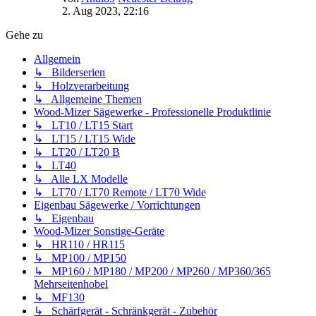
2. Aug 2023, 22:16
Gehe zu
Allgemein
↳ Bilderserien
↳ Holzverarbeitung
↳ Allgemeine Themen
Wood-Mizer Sägewerke - Professionelle Produktlinie
↳ LT10 / LT15 Start
↳ LT15 / LT15 Wide
↳ LT20 / LT20 B
↳ LT40
↳ Alle LX Modelle
↳ LT70 / LT70 Remote / LT70 Wide
Eigenbau Sägewerke / Vorrichtungen
↳ Eigenbau
Wood-Mizer Sonstige-Geräte
↳ HR110 / HR115
↳ MP100 / MP150
↳ MP160 / MP180 / MP200 / MP260 / MP360/365
Mehrseitenhobel
↳ MF130
↳ Schärfgerät - Schränkgerät - Zubehör