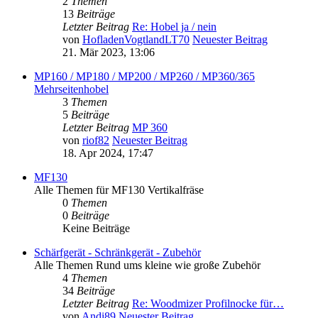
2
Themen
13
Beiträge
Letzter Beitrag
Re: Hobel ja / nein
von
HofladenVogtlandLT70
Neuester Beitrag
21. Mär 2023, 13:06
MP160 / MP180 / MP200 / MP260 / MP360/365
Mehrseitenhobel
3
Themen
5
Beiträge
Letzter Beitrag
MP 360
von
riof82
Neuester Beitrag
18. Apr 2024, 17:47
MF130
Alle Themen für MF130 Vertikalfräse
0
Themen
0
Beiträge
Keine Beiträge
Schärfgerät - Schränkgerät - Zubehör
Alle Themen Rund ums kleine wie große Zubehör
4
Themen
34
Beiträge
Letzter Beitrag
Re: Woodmizer Profilnocke für…
von
Andi89
Neuester Beitrag