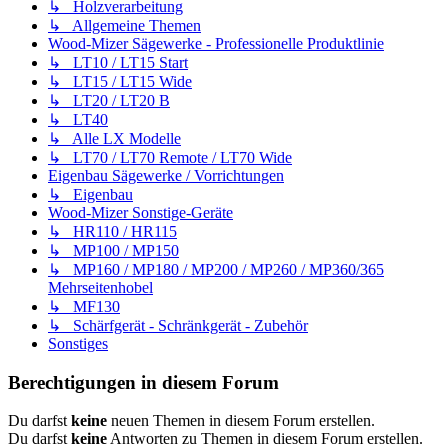
↳ Holzverarbeitung
↳ Allgemeine Themen
Wood-Mizer Sägewerke - Professionelle Produktlinie
↳ LT10 / LT15 Start
↳ LT15 / LT15 Wide
↳ LT20 / LT20 B
↳ LT40
↳ Alle LX Modelle
↳ LT70 / LT70 Remote / LT70 Wide
Eigenbau Sägewerke / Vorrichtungen
↳ Eigenbau
Wood-Mizer Sonstige-Geräte
↳ HR110 / HR115
↳ MP100 / MP150
↳ MP160 / MP180 / MP200 / MP260 / MP360/365
Mehrseitenhobel
↳ MF130
↳ Schärfgerät - Schränkgerät - Zubehör
Sonstiges
Berechtigungen in diesem Forum
Du darfst
keine
neuen Themen in diesem Forum erstellen.
Du darfst
keine
Antworten zu Themen in diesem Forum erstellen.