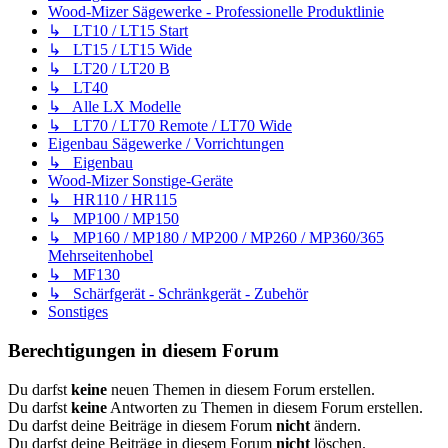
Wood-Mizer Sägewerke - Professionelle Produktlinie
↳ LT10 / LT15 Start
↳ LT15 / LT15 Wide
↳ LT20 / LT20 B
↳ LT40
↳ Alle LX Modelle
↳ LT70 / LT70 Remote / LT70 Wide
Eigenbau Sägewerke / Vorrichtungen
↳ Eigenbau
Wood-Mizer Sonstige-Geräte
↳ HR110 / HR115
↳ MP100 / MP150
↳ MP160 / MP180 / MP200 / MP260 / MP360/365
Mehrseitenhobel
↳ MF130
↳ Schärfgerät - Schränkgerät - Zubehör
Sonstiges
Berechtigungen in diesem Forum
Du darfst
keine
neuen Themen in diesem Forum erstellen.
Du darfst
keine
Antworten zu Themen in diesem Forum erstellen.
Du darfst deine Beiträge in diesem Forum
nicht
ändern.
Du darfst deine Beiträge in diesem Forum
nicht
löschen.