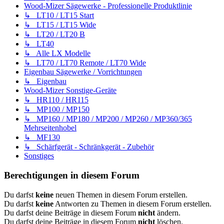
Wood-Mizer Sägewerke - Professionelle Produktlinie
↳ LT10 / LT15 Start
↳ LT15 / LT15 Wide
↳ LT20 / LT20 B
↳ LT40
↳ Alle LX Modelle
↳ LT70 / LT70 Remote / LT70 Wide
Eigenbau Sägewerke / Vorrichtungen
↳ Eigenbau
Wood-Mizer Sonstige-Geräte
↳ HR110 / HR115
↳ MP100 / MP150
↳ MP160 / MP180 / MP200 / MP260 / MP360/365
Mehrseitenhobel
↳ MF130
↳ Schärfgerät - Schränkgerät - Zubehör
Sonstiges
Berechtigungen in diesem Forum
Du darfst
keine
neuen Themen in diesem Forum erstellen.
Du darfst
keine
Antworten zu Themen in diesem Forum erstellen.
Du darfst deine Beiträge in diesem Forum
nicht
ändern.
Du darfst deine Beiträge in diesem Forum
nicht
löschen.