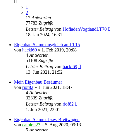
1
2
12
Antworten
77783
Zugriffe
Letzter Beitrag
von
HofladenVogtlandLT70
18. Jan 2024, 16:31
Eigenbau Stammausgleich an LT15
von
hackl69
»
1. Feb 2019, 20:08
4
Antworten
51108
Zugriffe
Letzter Beitrag
von
hackl69
13. Jun 2021, 21:52
Mein Eigenbau Besäumer
von
riof82
»
1. Jun 2021, 18:47
4
Antworten
32339
Zugriffe
Letzter Beitrag
von
riof82
1. Jun 2021, 22:01
Eigenbau Stamm- bzw. Brettwagen
von
camion23
»
5. Aug 2020, 09:13
5
Antworten