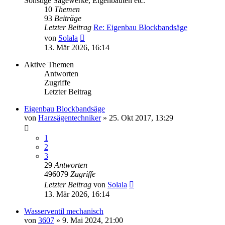
Sonstige Sägewerke, Eigenbauten etc.
10
Themen
93
Beiträge
Letzter Beitrag
Re: Eigenbau Blockbandsäge
Neuester
von
Solala
Beitrag
13. Mär 2026, 16:14
Aktive Themen
Antworten
Zugriffe
Letzter Beitrag
Eigenbau Blockbandsäge
von
Harzsägentechniker
»
25. Okt 2017, 13:29
1
2
3
29
Antworten
496079
Zugriffe
Letzter Beitrag
von
Solala
13. Mär 2026, 16:14
Wasserventil mechanisch
von
3607
»
9. Mai 2024, 21:00