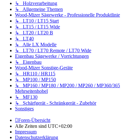
↳ Holzverarbeitung
↳ Allgemeine Themen
Wood-Mizer Sägewerke - Professionelle Produktlinie
↳ LT10 / LT15 Start
↳ LT15 / LT15 Wide
↳ LT20 / LT20 B
↳ LT40
↳ Alle LX Modelle
↳ LT70 / LT70 Remote / LT70 Wide
Eigenbau Sägewerke / Vorrichtungen
↳ Eigenbau
Wood-Mizer Sonstige-Geräte
↳ HR110 / HR115
↳ MP100 / MP150
↳ MP160 / MP180 / MP200 / MP260 / MP360/365
Mehrseitenhobel
↳ MF130
↳ Schärfgerät - Schränkgerät - Zubehör
Sonstiges
Foren-Übersicht
Alle Zeiten sind
UTC+02:00
Impressum
Datenschutzerklärung