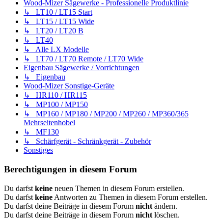
Wood-Mizer Sägewerke - Professionelle Produktlinie
↳ LT10 / LT15 Start
↳ LT15 / LT15 Wide
↳ LT20 / LT20 B
↳ LT40
↳ Alle LX Modelle
↳ LT70 / LT70 Remote / LT70 Wide
Eigenbau Sägewerke / Vorrichtungen
↳ Eigenbau
Wood-Mizer Sonstige-Geräte
↳ HR110 / HR115
↳ MP100 / MP150
↳ MP160 / MP180 / MP200 / MP260 / MP360/365
Mehrseitenhobel
↳ MF130
↳ Schärfgerät - Schränkgerät - Zubehör
Sonstiges
Berechtigungen in diesem Forum
Du darfst
keine
neuen Themen in diesem Forum erstellen.
Du darfst
keine
Antworten zu Themen in diesem Forum erstellen.
Du darfst deine Beiträge in diesem Forum
nicht
ändern.
Du darfst deine Beiträge in diesem Forum
nicht
löschen.