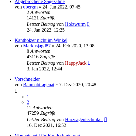
Abgebrochene Sägezähne
von
ubergm
»
24. Jan 2022, 07:45
2
Antworten
14121
Zugriffe
Letzter Beitrag
von
Holzwurm
24. Jan 2022, 12:25
Kanthölzer nicht im Winkel
von
Markusjagd87
»
24. Feb 2020, 13:08
8
Antworten
43116
Zugriffe
Letzter Beitrag
von
HappyJack
3. Jan 2022, 12:44
Vorschneider
von
Baumabtragenat
»
7. Dez 2020, 20:48
1
2
11
Antworten
47259
Zugriffe
Letzter Beitrag
von
Harzsägentechniker
16. Dez 2021, 16:52
Magnetventil für Bandschmierung