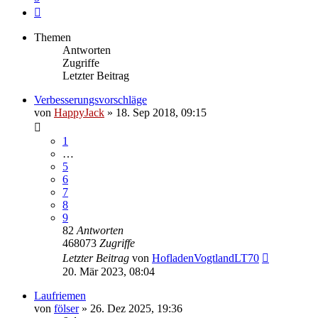
Nächste
Themen
Antworten
Zugriffe
Letzter Beitrag
Verbesserungsvorschläge
von
HappyJack
»
18. Sep 2018, 09:15
1
…
5
6
7
8
9
82
Antworten
468073
Zugriffe
Letzter Beitrag
von
HofladenVogtlandLT70
20. Mär 2023, 08:04
Laufriemen
von
fölser
»
26. Dez 2025, 19:36