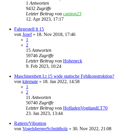
1
Antworten
9432
Zugriffe
Letzter Beitrag
von
camion23
12. Apr 2023, 17:17
Fahrgestell lt 15
von
Josef
»
18. Nov 2018, 17:46
1
2
15
Antworten
59746
Zugriffe
Letzter Beitrag
von
Hoheneck
9. Feb 2023, 10:24
Maschinenbett Lt 15 wide statische Fehlkonstruktion?
von
kitemate
»
18. Jan 2022, 14:58
1
2
11
Antworten
50740
Zugriffe
Letzter Beitrag
von
HofladenVogtlandLT70
23. Jan 2023, 13:44
Rattern/Vibration
von
VogelsbergerSchnittholz
»
30. Nov 2022, 21:08