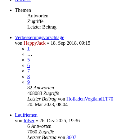
Themen
Antworten
Zugriffe
Letzter Beitrag
Verbesserungsvorschläge
von
HappyJack
»
18. Sep 2018, 09:15
1
…
5
6
7
8
9
82
Antworten
468083
Zugriffe
Letzter Beitrag
von
HofladenVogtlandLT70
20. Mär 2023, 08:04
Laufriemen
von
fölser
»
26. Dez 2025, 19:36
6
Antworten
7060
Zugriffe
Letzter Beitrag
von
3607