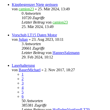
Kippbegrenzer Niete gerissen
von
camion23
»
25. Mär 2024, 13:49
0
Antworten
10720
Zugriffe
Letzter Beitrag
von
camion23
25. Mär 2024, 13:49
Vorschub LT15 Daten Motor
von
Julian
»
23. Aug 2023, 10:11
3
Antworten
20661
Zugriffe
Letzter Beitrag
von
HannesSalzmann
29. Feb 2024, 10:12
Laserhalterung
von
BauerMichael
»
2. Nov 2017, 18:27
1
2
3
4
5
6
50
Antworten
385381
Zugriffe
Letzter Beitrag
von
HofladenVogtlandLT70