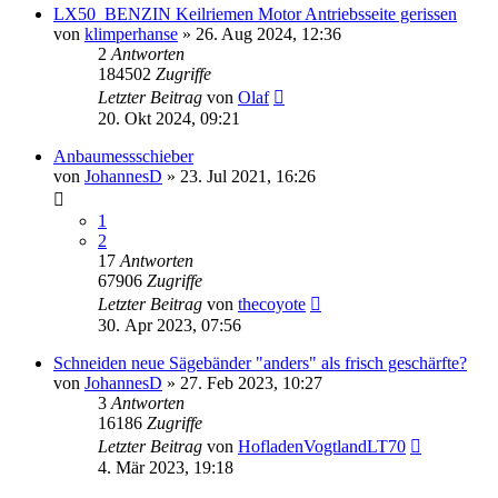
LX50_BENZIN Keilriemen Motor Antriebsseite gerissen
von
klimperhanse
»
26. Aug 2024, 12:36
2
Antworten
184502
Zugriffe
Letzter Beitrag
von
Olaf
20. Okt 2024, 09:21
Anbaumessschieber
von
JohannesD
»
23. Jul 2021, 16:26
1
2
17
Antworten
67906
Zugriffe
Letzter Beitrag
von
thecoyote
30. Apr 2023, 07:56
Schneiden neue Sägebänder "anders" als frisch geschärfte?
von
JohannesD
»
27. Feb 2023, 10:27
3
Antworten
16186
Zugriffe
Letzter Beitrag
von
HofladenVogtlandLT70
4. Mär 2023, 19:18