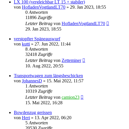
LX 100 (vergleichbar LT 15 + stabiler)
von
HofladenVogtlandLT70
»
29. Jan 2023, 18:55
0
Antworten
11896
Zugriffe
Letzter Beitrag
von
HofladenVogtlandLT70
29. Jan 2023, 18:55
verstopfter Späneauswurf
von
kutti
»
27. Jun 2022, 11:44
8
Antworten
32418
Zugriffe
Letzter Beitrag
von
Zetteminer
10. Aug 2022, 20:55
Transportwagen zum längsbeschicken
von
JohannesD
»
15. Mai 2022, 11:57
1
Antworten
10319
Zugriffe
Letzter Beitrag
von
camion23
15. Mai 2022, 16:28
Bowdenzug gerissen
von
Heri
»
13. Apr 2022, 06:20
5
Antworten
20530
Zugriffe