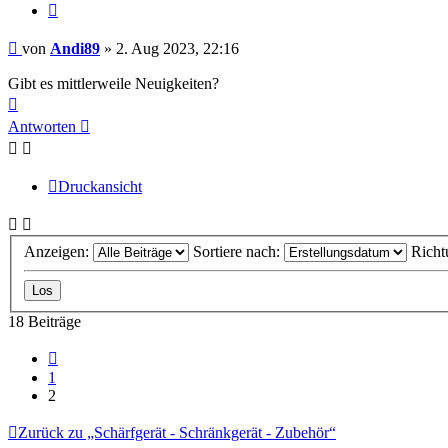
Zitieren
Beitrag
von
Andi89
»
2. Aug 2023, 22:16
Gibt es mittlerweile Neuigkeiten?
Nach
oben
Antworten
Druckansicht
Anzeigen:
Sortiere nach:
Richt
18 Beiträge
Vorherige
1
2
Zurück zu „Schärfgerät - Schränkgerät - Zubehör“