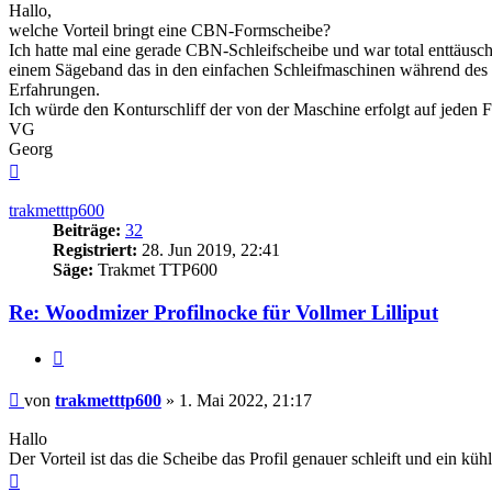
Hallo,
welche Vorteil bringt eine CBN-Formscheibe?
Ich hatte mal eine gerade CBN-Schleifscheibe und war total enttäusc
einem Sägeband das in den einfachen Schleifmaschinen während des Sc
Erfahrungen.
Ich würde den Konturschliff der von der Maschine erfolgt auf jeden F
VG
Georg
Nach
oben
trakmetttp600
Beiträge:
32
Registriert:
28. Jun 2019, 22:41
Säge:
Trakmet TTP600
Re: Woodmizer Profilnocke für Vollmer Lilliput
Zitieren
Beitrag
von
trakmetttp600
»
1. Mai 2022, 21:17
Hallo
Der Vorteil ist das die Scheibe das Profil genauer schleift und ein küh
Nach