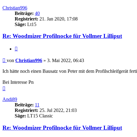
oben
Christian996
Beiträge:
40
Registriert:
21. Jan 2020, 17:08
Säge:
Lt15
Re: Woodmizer Profilnocke für Vollmer Lilliput
Zitieren
Beitrag
von
Christian996
»
3. Mai 2022, 06:43
Ich hätte noch einen Bausatz von Peter mit dem Profilschleifgerät fert
Bei Interesse Pn
Nach
oben
Andi89
Beiträge:
11
Registriert:
25. Jul 2022, 21:03
Säge:
LT15 Classic
Re: Woodmizer Profilnocke für Vollmer Lilliput