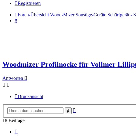
Registrieren
Foren-Übersicht
Wood-Mizer Sonstige-Geräte
Schärfgerät - 
Suche
Woodmizer Profilnocke für Vollmer Lillip
Antworten
Druckansicht
Erweiterte
Suche
Suche
18 Beiträge
Vorherige