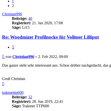
1
2
Christian996
Beiträge:
40
Registriert:
21. Jan 2020, 17:08
Säge:
Lt15
Re: Woodmizer Profilnocke für Vollmer Lilliput
Zitieren
Beitrag
von
Christian996
»
2. Feb 2022, 09:09
Das ganze sieht sehr interessant aus. Schon drüber nachgedacht, das 
Gruß Christian
Nach
oben
trakmetttp600
Beiträge:
32
Registriert:
28. Jun 2019, 22:41
Säge:
Trakmet TTP600