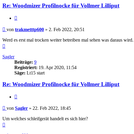
Re: Woodmizer Profilnocke für Vollmer Lilliput
Zitieren
Beitrag
von
trakmetttp600
»
2. Feb 2022, 20:51
Werd es erst mal trocken weiter betreiben mal sehen was daraus wird.
Nach
oben
Sagler
Beiträge:
9
Registriert:
19. Apr 2020, 11:54
Säge:
Lt15 start
Re: Woodmizer Profilnocke für Vollmer Lilliput
Zitieren
Beitrag
von
Sagler
»
22. Feb 2022, 18:45
Um welches schleifgerät handelt es sich hier?
Nach
oben