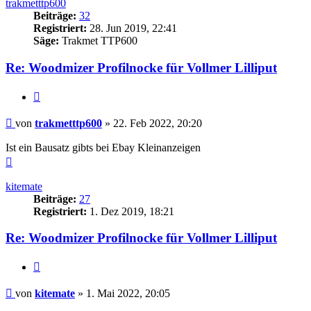
trakmetttp600
Beiträge:
32
Registriert:
28. Jun 2019, 22:41
Säge:
Trakmet TTP600
Re: Woodmizer Profilnocke für Vollmer Lilliput
Zitieren
Beitrag
von
trakmetttp600
»
22. Feb 2022, 20:20
Ist ein Bausatz gibts bei Ebay Kleinanzeigen
Nach
oben
kitemate
Beiträge:
27
Registriert:
1. Dez 2019, 18:21
Re: Woodmizer Profilnocke für Vollmer Lilliput
Zitieren
Beitrag
von
kitemate
»
1. Mai 2022, 20:05