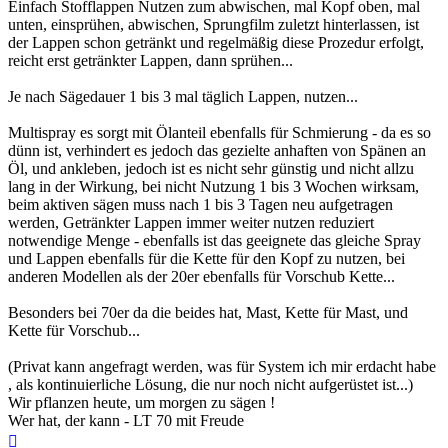
Einfach Stofflappen Nutzen zum abwischen, mal Kopf oben, mal
unten, einsprühen, abwischen, Sprungfilm zuletzt hinterlassen, ist
der Lappen schon getränkt und regelmäßig diese Prozedur erfolgt,
reicht erst getränkter Lappen, dann sprühen...
Je nach Sägedauer 1 bis 3 mal täglich Lappen, nutzen...
Multispray es sorgt mit Ölanteil ebenfalls für Schmierung - da es so
dünn ist, verhindert es jedoch das gezielte anhaften von Spänen an
Öl, und ankleben, jedoch ist es nicht sehr günstig und nicht allzu
lang in der Wirkung, bei nicht Nutzung 1 bis 3 Wochen wirksam,
beim aktiven sägen muss nach 1 bis 3 Tagen neu aufgetragen
werden, Getränkter Lappen immer weiter nutzen reduziert
notwendige Menge - ebenfalls ist das geeignete das gleiche Spray
und Lappen ebenfalls für die Kette für den Kopf zu nutzen, bei
anderen Modellen als der 20er ebenfalls für Vorschub Kette...
Besonders bei 70er da die beides hat, Mast, Kette für Mast, und
Kette für Vorschub...
(Privat kann angefragt werden, was für System ich mir erdacht habe
, als kontinuierliche Lösung, die nur noch nicht aufgerüstet ist...)
Wir pflanzen heute, um morgen zu sägen !
Wer hat, der kann - LT 70 mit Freude
Nach