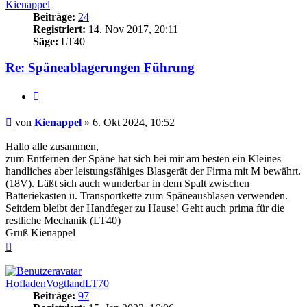
Kienappel
Beiträge:
24
Registriert:
14. Nov 2017, 20:11
Säge:
LT40
Re: Späneablagerungen Führung
Zitieren
Beitrag
von
Kienappel
»
6. Okt 2024, 10:52
Hallo alle zusammen,
zum Entfernen der Späne hat sich bei mir am besten ein Kleines
handliches aber leistungsfähiges Blasgerät der Firma mit M bewährt.
(18V). Läßt sich auch wunderbar in dem Spalt zwischen
Batteriekasten u. Transportkette zum Späneausblasen verwenden.
Seitdem bleibt der Handfeger zu Hause! Geht auch prima für die
restliche Mechanik (LT40)
Gruß Kienappel
Nach
oben
HofladenVogtlandLT70
Beiträge:
97