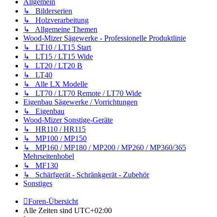
Allgemein
↳ Bilderserien
↳ Holzverarbeitung
↳ Allgemeine Themen
Wood-Mizer Sägewerke - Professionelle Produktlinie
↳ LT10 / LT15 Start
↳ LT15 / LT15 Wide
↳ LT20 / LT20 B
↳ LT40
↳ Alle LX Modelle
↳ LT70 / LT70 Remote / LT70 Wide
Eigenbau Sägewerke / Vorrichtungen
↳ Eigenbau
Wood-Mizer Sonstige-Geräte
↳ HR110 / HR115
↳ MP100 / MP150
↳ MP160 / MP180 / MP200 / MP260 / MP360/365
Mehrseitenhobel
↳ MF130
↳ Schärfgerät - Schränkgerät - Zubehör
Sonstiges
Foren-Übersicht
Alle Zeiten sind
UTC+02:00