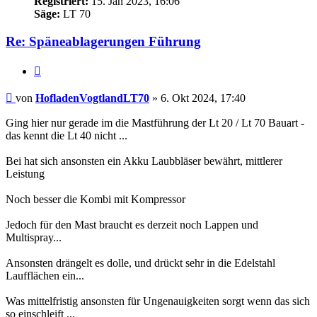
Registriert:
15. Jan 2023, 16:06
Säge:
LT 70
Re: Späneablagerungen Führung
Zitieren
Beitrag
von
HofladenVogtlandLT70
»
6. Okt 2024, 17:40
Ging hier nur gerade im die Mastführung der Lt 20 / Lt 70 Bauart -
das kennt die Lt 40 nicht ...
Bei hat sich ansonsten ein Akku Laubbläser bewährt, mittlerer
Leistung
Noch besser die Kombi mit Kompressor
Jedoch für den Mast braucht es derzeit noch Lappen und
Multispray...
Ansonsten drängelt es dolle, und drückt sehr in die Edelstahl
Laufflächen ein...
Was mittelfristig ansonsten für Ungenauigkeiten sorgt wenn das sich
so einschleift ...