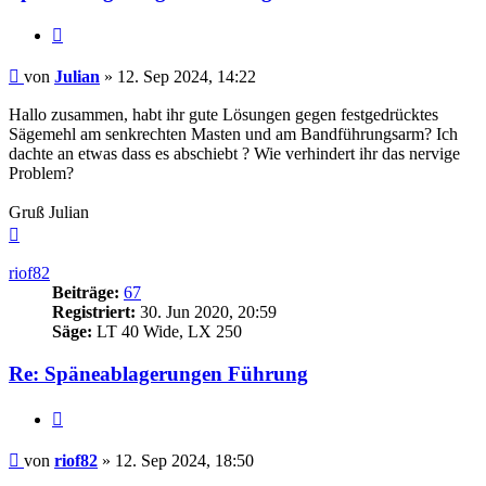
Zitieren
Beitrag
von
Julian
»
12. Sep 2024, 14:22
Hallo zusammen, habt ihr gute Lösungen gegen festgedrücktes
Sägemehl am senkrechten Masten und am Bandführungsarm? Ich
dachte an etwas dass es abschiebt ? Wie verhindert ihr das nervige
Problem?
Gruß Julian
Nach
oben
riof82
Beiträge:
67
Registriert:
30. Jun 2020, 20:59
Säge:
LT 40 Wide, LX 250
Re: Späneablagerungen Führung
Zitieren
Beitrag
von
riof82
»
12. Sep 2024, 18:50