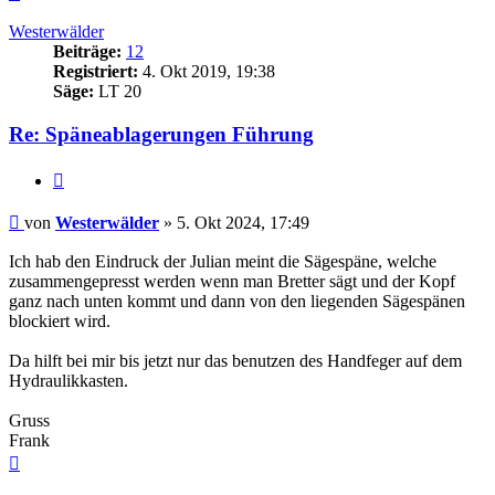
oben
Westerwälder
Beiträge:
12
Registriert:
4. Okt 2019, 19:38
Säge:
LT 20
Re: Späneablagerungen Führung
Zitieren
Beitrag
von
Westerwälder
»
5. Okt 2024, 17:49
Ich hab den Eindruck der Julian meint die Sägespäne, welche
zusammengepresst werden wenn man Bretter sägt und der Kopf
ganz nach unten kommt und dann von den liegenden Sägespänen
blockiert wird.
Da hilft bei mir bis jetzt nur das benutzen des Handfeger auf dem
Hydraulikkasten.
Gruss
Frank
Nach
oben