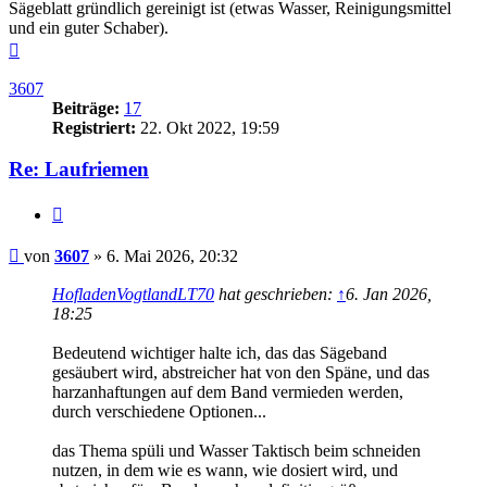
Sägeblatt gründlich gereinigt ist (etwas Wasser, Reinigungsmittel
und ein guter Schaber).
Nach
oben
3607
Beiträge:
17
Registriert:
22. Okt 2022, 19:59
Re: Laufriemen
Zitieren
Beitrag
von
3607
»
6. Mai 2026, 20:32
HofladenVogtlandLT70
hat geschrieben:
↑
6. Jan 2026,
18:25
Bedeutend wichtiger halte ich, das das Sägeband
gesäubert wird, abstreicher hat von den Späne, und das
harzanhaftungen auf dem Band vermieden werden,
durch verschiedene Optionen...
das Thema spüli und Wasser Taktisch beim schneiden
nutzen, in dem wie es wann, wie dosiert wird, und