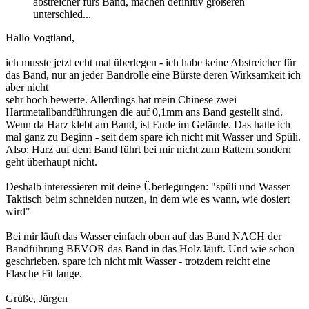
abstreicher fürs Band, machen definitiv größeren
unterschied...
Hallo Vogtland,
ich musste jetzt echt mal überlegen - ich habe keine Abstreicher für
das Band, nur an jeder Bandrolle eine Bürste deren Wirksamkeit ich
aber nicht
sehr hoch bewerte. Allerdings hat mein Chinese zwei
Hartmetallbandführungen die auf 0,1mm ans Band gestellt sind.
Wenn da Harz klebt am Band, ist Ende im Gelände. Das hatte ich
mal ganz zu Beginn - seit dem spare ich nicht mit Wasser und Spüli.
Also: Harz auf dem Band führt bei mir nicht zum Rattern sondern
geht überhaupt nicht.
Deshalb interessieren mit deine Überlegungen: "spüli und Wasser
Taktisch beim schneiden nutzen, in dem wie es wann, wie dosiert
wird"
Bei mir läuft das Wasser einfach oben auf das Band NACH der
Bandführung BEVOR das Band in das Holz läuft. Und wie schon
geschrieben, spare ich nicht mit Wasser - trotzdem reicht eine
Flasche Fit lange.
Grüße, Jürgen