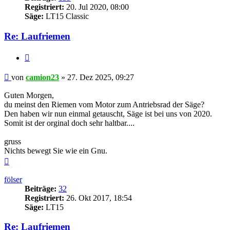
Registriert:
20. Jul 2020, 08:00
Säge:
LT15 Classic
Re: Laufriemen
Zitieren
Beitrag
von
camion23
»
27. Dez 2025, 09:27
Guten Morgen,
du meinst den Riemen vom Motor zum Antriebsrad der Säge?
Den haben wir nun einmal getauscht, Säge ist bei uns von 2020.
Somit ist der orginal doch sehr haltbar....
gruss
Nichts bewegt Sie wie ein Gnu.
Nach
oben
fölser
Beiträge:
32
Registriert:
26. Okt 2017, 18:54
Säge:
LT15
Re: Laufriemen