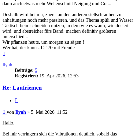
dann auch etwas mehr Wellenschnitt Neigung und Co ...
Deshalb wird bei mir, zuerst an den anderen stellschrauben zu
anhaftungen noch mehr passieren, und das Thema spüli und Wasser
Taktisch beim schneiden nutzen, in dem wie es wann, wie dosiert
wird, und abstreicher fürs Band, machen definitiv größeren
unterschied...
Wir pflanzen heute, um morgen zu sägen !
Wer hat, der kann - LT 70 mit Freude
Nach
oben
Ilyah
Beiträge:
5
Registriert:
19. Apr 2026, 12:53
Re: Laufriemen
Zitieren
Beitrag
von
Ilyah
»
5. Mai 2026, 11:52
Hallo,
Bei mir verringern sich die Vibrationen deutlich, sobald das