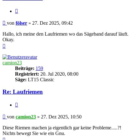
Zitieren
Beitrag
von
fölser
»
27. Dez 2025, 09:42
Hallo, ich meine den Laufriemen wo das Sägeband darauf läuft.
Okay.
Nach
oben
camion23
Beiträge:
159
Registriert:
20. Jul 2020, 08:00
Säge:
LT15 Classic
Re: Laufriemen
Zitieren
Beitrag
von
camion23
»
27. Dez 2025, 10:50
Diese Riemen machen ja eigentlich gar keine Probleme.....?!
Nichts bewegt Sie wie ein Gnu.
Nach