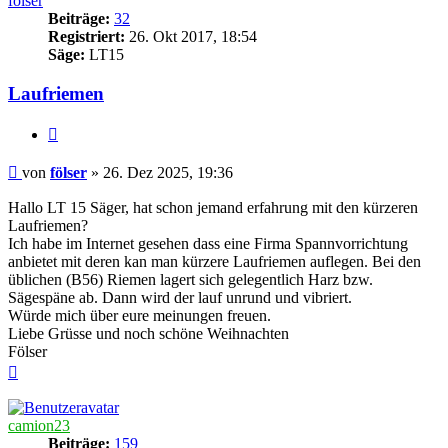
fölser
Beiträge:
32
Registriert:
26. Okt 2017, 18:54
Säge:
LT15
Laufriemen
Zitieren
Beitrag
von
fölser
»
26. Dez 2025, 19:36
Hallo LT 15 Säger, hat schon jemand erfahrung mit den kürzeren
Laufriemen?
Ich habe im Internet gesehen dass eine Firma Spannvorrichtung
anbietet mit deren kan man kürzere Laufriemen auflegen. Bei den
üblichen (B56) Riemen lagert sich gelegentlich Harz bzw.
Sägespäne ab. Dann wird der lauf unrund und vibriert.
Würde mich über eure meinungen freuen.
Liebe Grüsse und noch schöne Weihnachten
Fölser
Nach
oben
camion23
Beiträge:
159