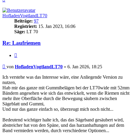
oben
HofladenVogtlandLT70
Beiträge:
97
Registriert:
15. Jan 2023, 16:06
Säge:
LT 70
Re: Laufriemen
Zitieren
Beitrag
von
HofladenVogtlandLT70
»
6. Jan 2026, 18:25
Ich verstehe was das Interesse wäre, eine Anliegende Version zu
nutzen,
Hab mir das ganze mit Gummibelägen bei der LT70wide mit 52mm
Bändern angesehen wie sich das entwickelt, wenn die Riemen nicht
mehr ihre Oberfläche durch die Bewegung säubern zwischen
Sägeblatt und Gummi,
Und nur das ganze einfach so, überzeugt mich noch nicht...
Bedeutend wichtiger halte ich, das das Sägeband gesäubert wird,
abstreicher hat von den Späne, und das harzanhaftungen auf dem
Band vermieden werden, durch verschiedene Optionen...